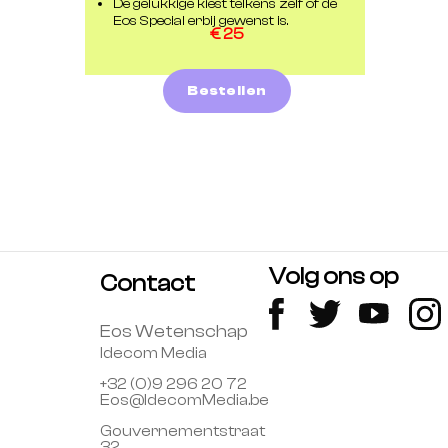
De gelukkige kiest telkens zelf of de
Eos Special erbij gewenst is.
€ 25
Bestellen
Volg ons op
Contact
Eos Wetenschap
Idecom Media
+32 (0)9 296 20 72
Eos@IdecomMedia.be
Gouvernementstraat
32