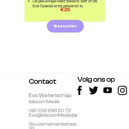
De gelukkige kiest telkens zelf of de
Eos Special erbij gewenst is.
€ 25
Bestellen
Volg ons op
Contact
Eos Wetenschap
Idecom Media
+32 (0)9 296 20 72
Eos@IdecomMedia.be
Gouvernementstraat
32