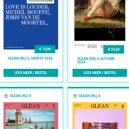
€ 15,00
€ 20,00
GLEAN (NL) 6, HERFST 2024
GLEAN (EN) 5, AUTUMN
2024
LEES MEER / BESTEL
LEES MEER / BESTEL
GLEAN (NL) 5
GLEAN (NL) 4