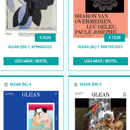
€ 20,00
€ 15,00
GLEAN (EN) 7, SPRING2025
GLEAN (NL) 7, WINTER 2025
LEES MEER / BESTEL
LEES MEER / BESTEL
GLEAN (NL) 6
GLEAN (EN) 5