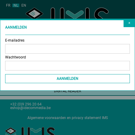
FR
NL
EN
×
AANMELDEN
E-mailadres
MAGAZINES
KOOP ABONNEMENT
Wachtwoord
SCHENK ABONNEMENT
SHOP
AANMELDEN
DIGITAL READER
+32 (0)9 296 20 64
eshop@idecommedia.be
Algemene voorwaarden en privacy statement IMS