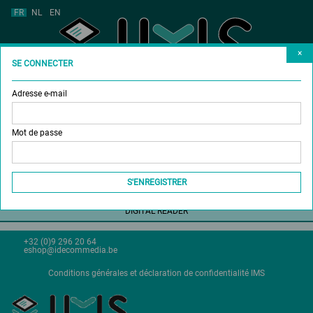
FR
NL
EN
×
SE CONNECTER
Adresse e-mail
MAGAZINES
ACHETER UN ABONNEMENT
Mot de passe
DON D'UN ABONNEMENT
SHOP
S'ENREGISTRER
DIGITAL READER
+32 (0)9 296 20 64
eshop@idecommedia.be
Conditions générales et déclaration de confidentialité IMS