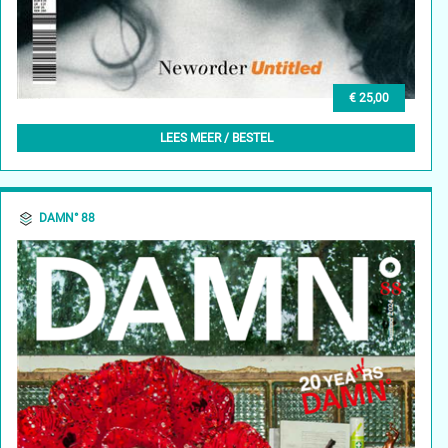
€ 25,00
DAMN° 89 – WINTER 2024/25
LEES MEER / BESTEL
DAMN° 88