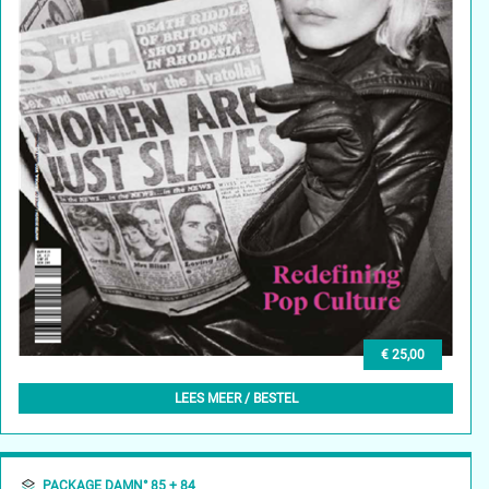
€ 25,00
DAMN° 86 - WINTER 2023
LEES MEER / BESTEL
PACKAGE DAMN° 85 + 84