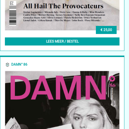
€ 25,00
DAMN° 87 - SPRING 2024
LEES MEER / BESTEL
DAMN° 86