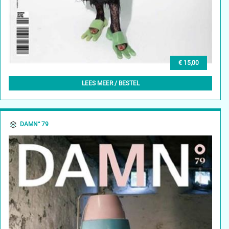
€ 15,00
DAMN° 80 – WINTER 2022
LEES MEER / BESTEL
DAMN° 79