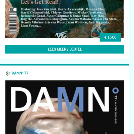
€ 15,00
DAMN° 78 – SPRING 2021
LEES MEER / BESTEL
DAMN° 77