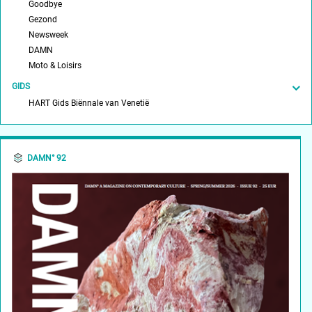
Goodbye
Gezond
Newsweek
DAMN
Moto & Loisirs
GIDS
HART Gids Biënnale van Venetië
DAMN° 92