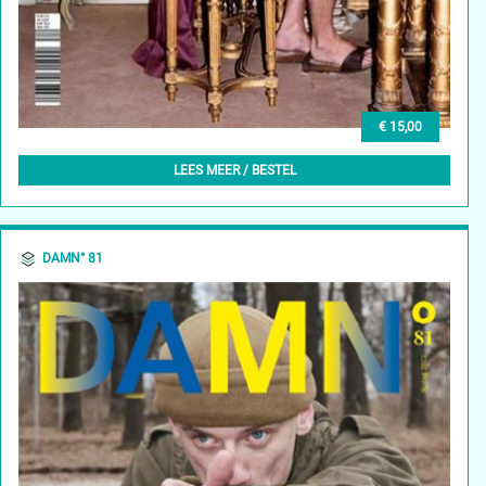
€ 15,00
DAMN° 82 – SUMMER 2022
LEES MEER / BESTEL
DAMN° 81